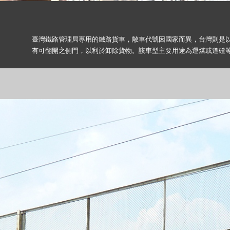
臺灣鐵路管理局專用的鐵路貨車，敞車代號因國家而異，台灣則是
有可翻開之側門，以利於卸除貨物。該車型主要用途為運煤或道碴