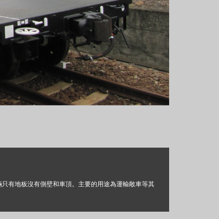
輛只有地板沒有側壁和車頂。主要的用途為運輸敞車等其
。