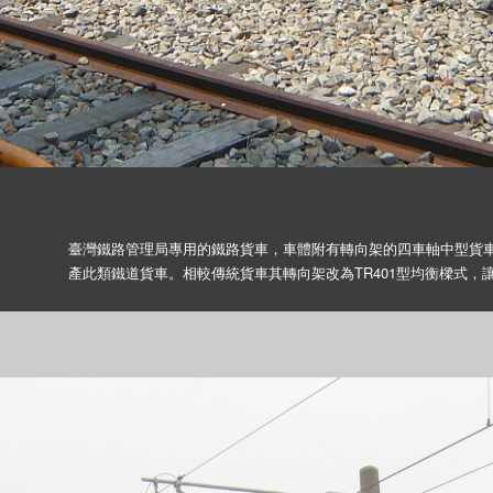
臺灣鐵路管理局專用的鐵路貨車，車體附有轉向架的四車軸中型貨車
產此類鐵道貨車。相較傳統貨車其轉向架改為TR401型均衡樑式，