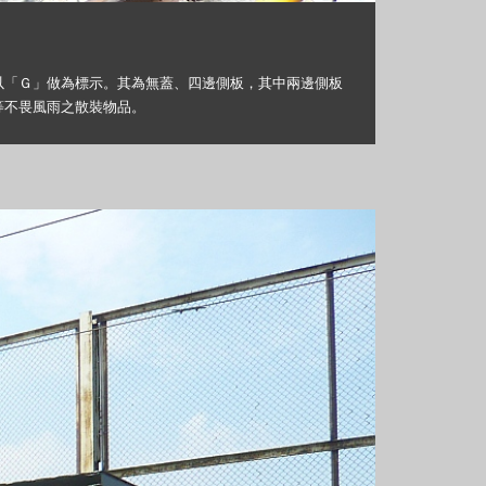
以「Ｇ」做為標示。其為無蓋、四邊側板，其中兩邊側板
等不畏風雨之散裝物品。