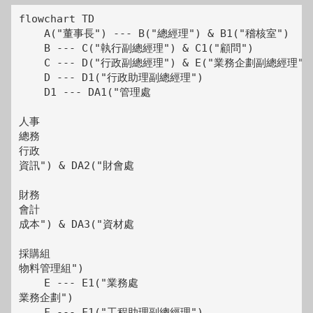
flowchart TD

    A("董事長") --- B("總經理") & B1("稽核室")

    B --- C("執行副總經理") & C1("顧問")

    C --- D("行政副總經理") & E("業務企劃副總經理") 
    D --- D1("行政助理副總經理")

    D1 --- DA1("管理處
人事
總務
行政
資訊") & DA2("財會處
財務
會計
成本") & DA3("資材處
採購組
物料管理組")

    E --- E1("業務處
業務企劃")

    F --- F1("工程助理副總經理")
