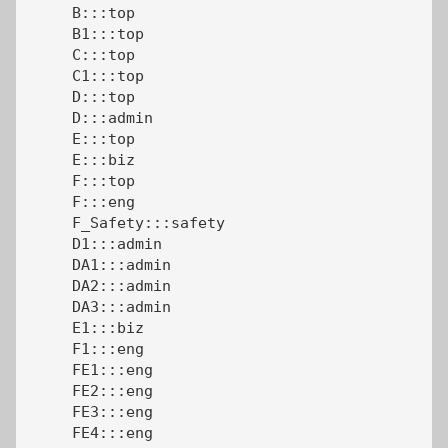
     B:::top

     B1:::top

     C:::top

     C1:::top

     D:::top

     D:::admin

     E:::top

     E:::biz

     F:::top

     F:::eng

     F_Safety:::safety

     D1:::admin

     DA1:::admin

     DA2:::admin

     DA3:::admin

     E1:::biz

     F1:::eng

     FE1:::eng

     FE2:::eng

     FE3:::eng

     FE4:::eng
