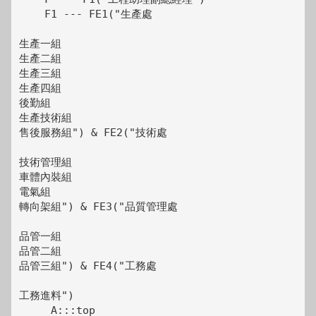
    F1 --- FE1("生產處
生產一組
生產二組
生產三組
生產四組
後勤組
生產技術組
售後服務組") & FE2("技術處
技術管理組
車體內裝組
電氣組
轉向架組") & FE3("品質管理處
品管一組
品管二組
品管三組") & FE4("工務處
工務進料")

     A:::top
