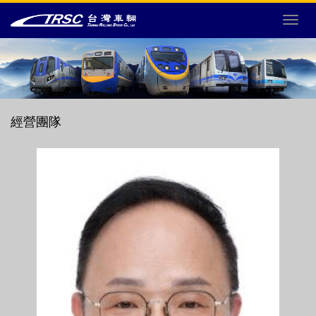
選
單
切
換
經營團隊