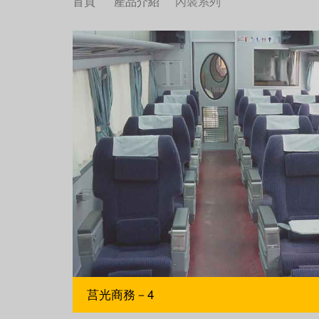
首頁
產品介紹
內裝系列
莒光商務－4