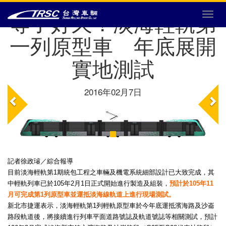
等了好久！淡海輕軌第
選
單
一列原型車 年底展開
切
換
實地測試
2016年02月7日
記者徐政璿／綜合報導
目前淡海輕軌第1期統包工程之車輛及機電系統細部設計已大致完成，其
中輕軌列車已於105年2月1日正式開始進行製造及組裝，
預計於105年11
月可完成第1列原型車並運抵淡海線軌道上進行現場測試。
新北市捷運表示，淡海輕軌第1列輕軌原型車於今年底運抵濱海路及沙崙
路段軌道後，將接續進行列車平面道路號誌及軌道號誌等相關測試，預計