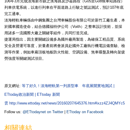
106年3月完成淡海新市鎮之濱海路及沙崙路段（G05至G08候車站路段）
列車供電系統，以進行列車在平面道路上行駛之號誌測試，預計107年底
完工通車。
淡海輕軌車輛係由中鋼集團之台灣車輛股份有限公司於新竹工廠生產，本
於國車國造使命，結合德國福特伊公司（Voith）之整車設計技術，並採
用諸多一流國際大廠之關鍵零組件，共同打造完成。
捷運局指出，因主要關鍵設備多為國外廠商製造，為確保工程品質、系統
安全及營運可靠度，於量產前將會派員赴國外工廠執行機電設備查驗、檢
測等作業，例如車廂頂板地板防火性能、空調設備、煞車碟盤及轉向架疲
勞強度等關鍵測試項目。
原文網址:
等了好久！淡海輕軌第一列原型車 年底展開實地測試 |
ETtoday政治新聞 | ETtoday 新聞
雲
http://www.ettoday.net/news/20160207/645376.htm#ixzz4ZJ4QMYc5
Follow us:
@ETtodaynet on Twitter
|
ETtoday on Facebook
相關連結